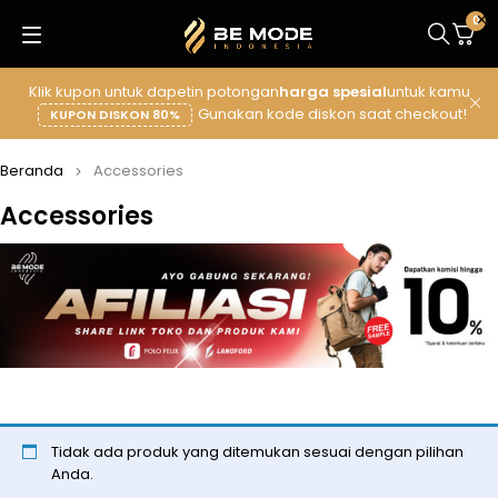
0
Klik kupon untuk dapetin potongan
harga spesial
untuk kamu
Gunakan kode diskon saat checkout!
KUPON DISKON 80%
Beranda
Accessories
Accessories
Tidak ada produk yang ditemukan sesuai dengan pilihan
Anda.