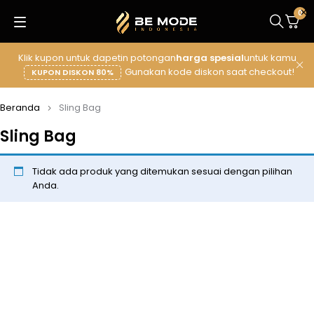
0
Klik kupon untuk dapetin potongan
harga spesial
untuk kamu
Gunakan kode diskon saat checkout!
KUPON DISKON 80%
Beranda
Sling Bag
Sling Bag
Tidak ada produk yang ditemukan sesuai dengan pilihan
Anda.