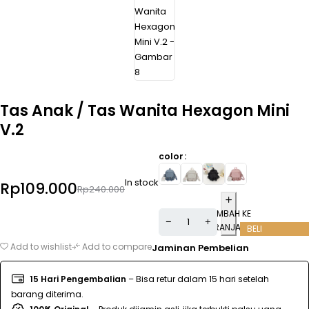
Tas Anak / Tas Wanita Hexagon Mini
V.2
color
In stock
Rp
109.000
Rp
240.000
TAMBAH KE
KERANJANG
BELI
Add to wishlist
Add to compare
Jaminan Pembelian
15 Hari Pengembalian
– Bisa retur dalam 15 hari setelah
barang diterima.