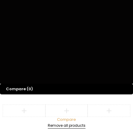
BELANJA
INFORMASI
AKUN
Berdasarkan Merk
FAQs
Keranjang
Penawaran
Pengiriman &
Akun Saya
Pengembalian
Panduan Ukuran
Pesanan Saya
Kebijakan Privasi
Daftar Keinginan
Copyright © Be Mode Indonesia. Powered by
Wreative
Compare
(0)
Compare
Remove all products