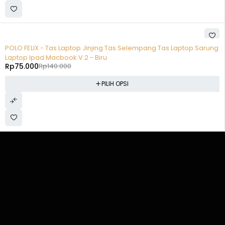
-46%
POLO FELIX - Tas Laptop Jinjing Tas Selempang Tas Laptop Sarung
Laptop Ipad Macbook V.2 - Biru
Rp
75.000
Rp
140.000
PILIH OPSI
Kota Jakarta Timur, Daerah Khusus Ibukota Jakarta
bemode.id@gmail.com
(+62) 858 5555 9948
Mari kita tetap terhubung.