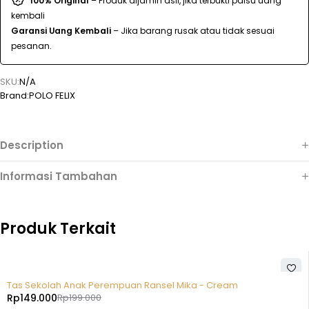
100% Original
– Produk dijamin asli, jika terbukti palsu uang
kembali
Garansi Uang Kembali
– Jika barang rusak atau tidak sesuai
pesanan.
SKU:
N/A
Brand:
POLO FELIX
Description
Informasi Tambahan
Produk Terkait
-25%
Tas Sekolah Anak Perempuan Ransel Mika - Cream
Rp
149.000
Rp
199.000