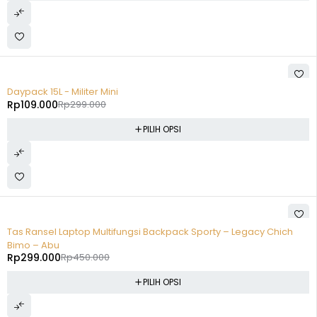
-64%
Daypack 15L - Militer Mini
Rp
109.000
Rp
299.000
PILIH OPSI
-34%
Tas Ransel Laptop Multifungsi Backpack Sporty – Legacy Chich
Bimo – Abu
Rp
299.000
Rp
450.000
PILIH OPSI