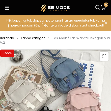
0
Klik kupon untuk dapetin potongan
harga spesial
untuk kamu
Gunakan kode diskon saat checkout!
KUPON DISKON 80%
Beranda
Tanpa kategori
Tas Anak / Tas Wanita Hexagon Mini
V.2
-55%