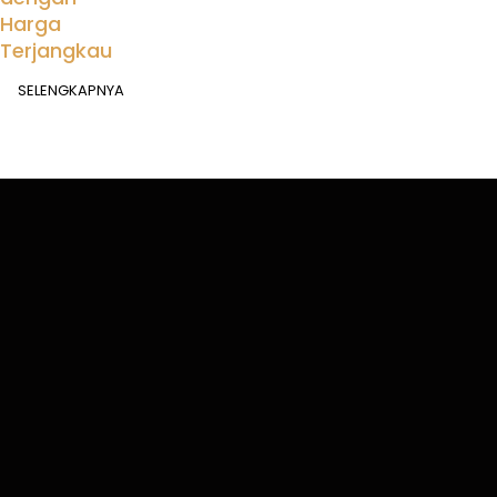
Harga
Terjangkau
SELENGKAPNYA
Kota Jakarta Timur, Daerah Khusus Ibukota Jakarta
bemode.id@gmail.com
(+62) 858 5555 9948
Mari kita tetap terhubung.
BELANJA
INFORMASI
AKUN
Berdasarkan Merk
FAQs
Keranjang