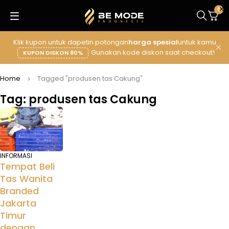
0
Klik kupon untuk dapetin potongan
harga spesial
untuk kamu
Gunakan kode diskon saat checkout!
KUPON DISKON 80%
Home
Tagged "produsen tas Cakung"
Tag: produsen tas Cakung
INFORMASI
Tempat Beli
Tas Wanita
Branded
Jakarta
Timur
dengan