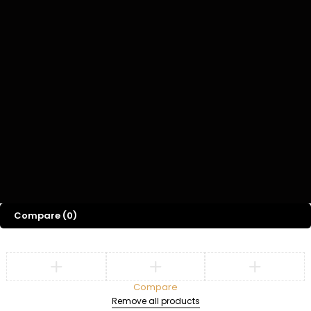
BELANJA
INFORMASI
AKUN
Berdasarkan Merk
FAQs
Keranjang
Penawaran
Pengiriman &
Akun Saya
Pengembalian
Panduan Ukuran
Pesanan Saya
Kebijakan Privasi
Daftar Keinginan
Copyright © Be Mode Indonesia. Powered by
Wreative
Compare
(0)
Compare
Remove all products