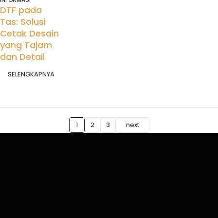
DTF pada
Tas: Solusi
Cetak Desain
yang Tajam
dan Detail
SELENGKAPNYA
1
2
3
next
Kota Jakarta Timur, Daerah Khusus Ibukota Jakarta
bemode.id@gmail.com
(+62) 858 5555 9948
Mari kita tetap terhubung.