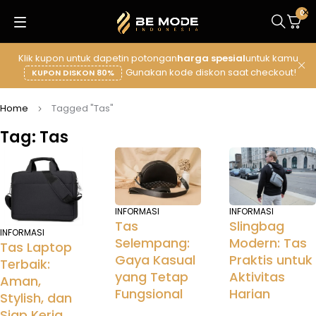
0
Klik kupon untuk dapetin potongan
harga spesial
untuk kamu
Gunakan kode diskon saat checkout!
KUPON DISKON 80%
Home
Tagged "Tas"
Tag: Tas
INFORMASI
INFORMASI
Tas
Slingbag
INFORMASI
Selempang:
Modern: Tas
Tas Laptop
Gaya Kasual
Praktis untuk
Terbaik:
yang Tetap
Aktivitas
Aman,
Fungsional
Harian
Stylish, dan
Siap Kerja