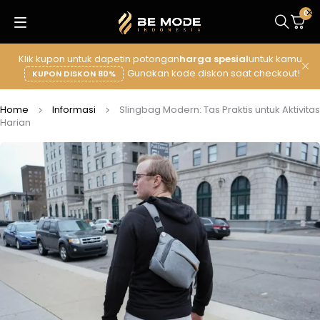
0
Klik kupon untuk dapetin potongan
harga spesial
untuk kamu
Gunakan kode diskon saat checkout!
KUPON DISKON 80%
Home
Informasi
Slingbag Modern: Tas Praktis untuk Aktivitas
Harian