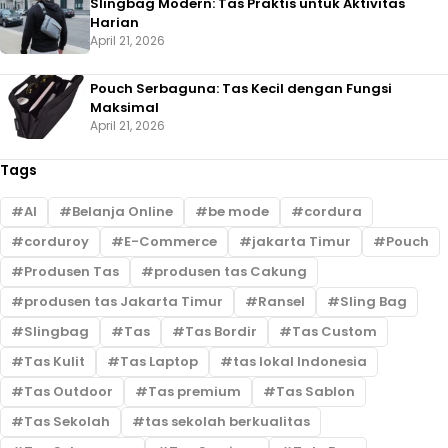
Slingbag Modern: Tas Praktis untuk Aktivitas
Harian
April 21, 2026
Pouch Serbaguna: Tas Kecil dengan Fungsi
Maksimal
April 21, 2026
Tags
AI
Belanja Online
be mode
cordura
corduroy
E-Commerce
jakarta Timur
Pouch
Produsen Tas
produsen tas Cakung
produsen tas Jakarta Timur
Ransel
Sling Bag
Slingbag
Tas
Tas Bordir
Tas Custom
Tas Kulit
Tas Laptop
tas lokal Indonesia
Tas Outdoor
Tas premium
Tas Sablon
Tas Sekolah
tas sekolah berkualitas