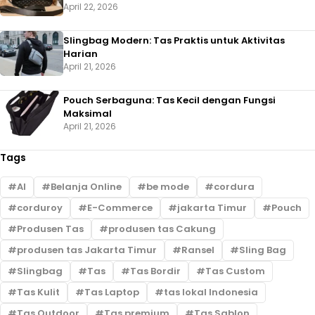
April 22, 2026
Slingbag Modern: Tas Praktis untuk Aktivitas
Harian
April 21, 2026
Pouch Serbaguna: Tas Kecil dengan Fungsi
Maksimal
April 21, 2026
Tags
AI
Belanja Online
be mode
cordura
corduroy
E-Commerce
jakarta Timur
Pouch
Produsen Tas
produsen tas Cakung
produsen tas Jakarta Timur
Ransel
Sling Bag
Slingbag
Tas
Tas Bordir
Tas Custom
Tas Kulit
Tas Laptop
tas lokal Indonesia
Tas Outdoor
Tas premium
Tas Sablon