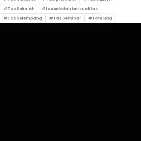
Tas Sekolah
tas sekolah berkualitas
Tas Selempang
Tas Seminar
Tote Bag
Kota Jakarta Timur, Daerah Khusus Ibukota Jakarta
bemode.id@gmail.com
(+62) 858 5555 9948
Mari kita tetap terhubung.
BELANJA
INFORMASI
AKUN
Berdasarkan Merk
FAQs
Keranjang
Penawaran
Pengiriman &
Akun Saya
Pengembalian
Panduan Ukuran
Pesanan Saya
Kebijakan Privasi
Daftar Keinginan