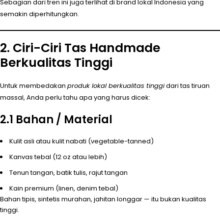
Sebagian dari tren ini juga terlihat di brand lokal Indonesia yang
semakin diperhitungkan.
2. Ciri-Ciri Tas Handmade
Berkualitas Tinggi
Untuk membedakan
produk lokal berkualitas tinggi
dari tas tiruan
massal, Anda perlu tahu apa yang harus dicek:
2.1 Bahan / Material
Kulit asli atau kulit nabati (vegetable-tanned)
Kanvas tebal (12 oz atau lebih)
Tenun tangan, batik tulis, rajut tangan
Kain premium (linen, denim tebal)
Bahan tipis, sintetis murahan, jahitan longgar — itu bukan kualitas
tinggi.