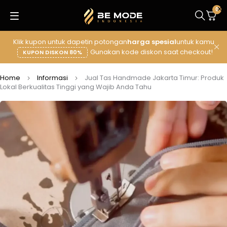
0
Klik kupon untuk dapetin potongan
harga spesial
untuk kamu
Gunakan kode diskon saat checkout!
KUPON DISKON 80%
Home
Informasi
Jual Tas Handmade Jakarta Timur: Produk
Lokal Berkualitas Tinggi yang Wajib Anda Tahu